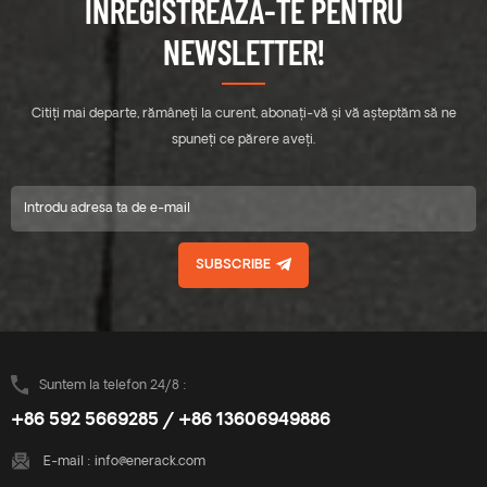
ÎNREGISTREAZĂ-TE PENTRU
NEWSLETTER!
Citiți mai departe, rămâneți la curent, abonați-vă și vă așteptăm să ne
spuneți ce părere aveți.
SUBSCRIBE
Suntem la telefon 24/8 :
+86 592 5669285 / +86 13606949886
E-mail :
info@enerack.com