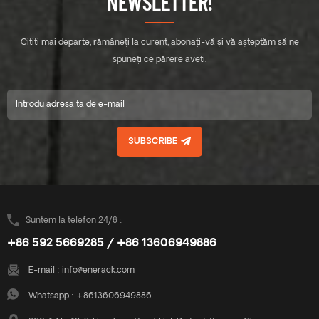
NEWSLETTER!
Citiți mai departe, rămâneți la curent, abonați-vă și vă așteptăm să ne
spuneți ce părere aveți.
SUBSCRIBE
Suntem la telefon 24/8 :
+86 592 5669285 / +86 13606949886
E-mail :
info@enerack.com
Whatsapp :
+8613606949886