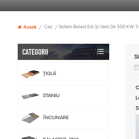
Caz
Acasă
/
/
CATEGORII
S
ŢIGLĂ
C
STANIU
L
S
ÎNCLINARE