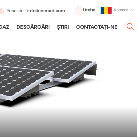
Limba :
Română
Scrie-ne :
info@enerack.com
CAZ
DESCĂRCĂRI
ȘTIRI
CONTACTAŢI-NE