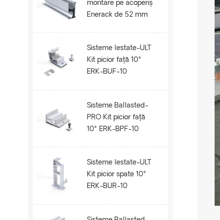
montare pe acoperiș
Enerack de 52 mm
șină ERK-R52
Sisteme lestate-ULT
Kit picior față 10°
ERK-BUF-10
Sisteme Ballasted-
PRO Kit picior față
10° ERK-BPF-10
Sisteme lestate-ULT
Kit picior spate 10°
ERK-BUR-10