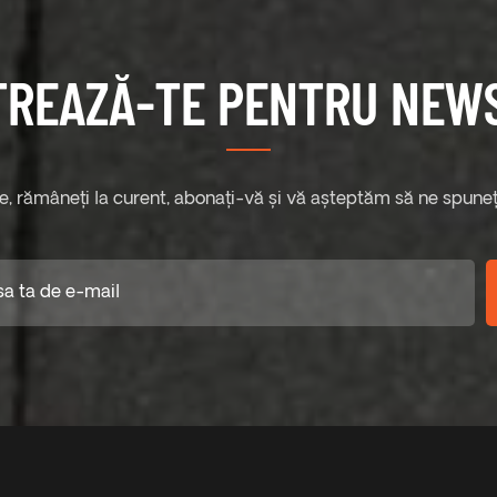
TREAZĂ-TE PENTRU NEW
te, rămâneți la curent, abonați-vă și vă așteptăm să ne spuneți