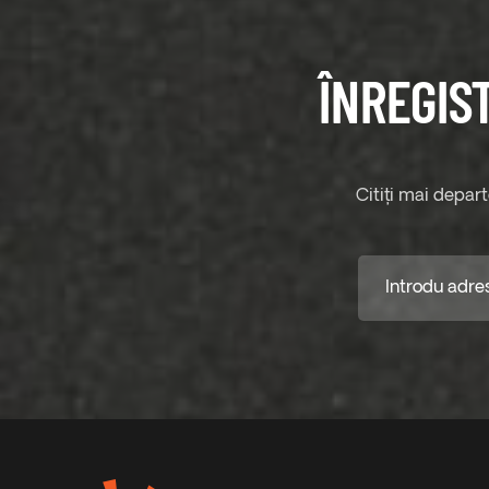
ÎNREGIS
Citiți mai depar