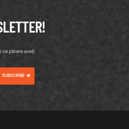
SLETTER!
 ce părere aveți.
SUBSCRIBE