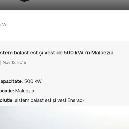
Sistem Balast Est Și Vest De 500 KW În Malaezia
istem balast est și vest de 500 kW în Malaezia
Nov 12, 2019
apacitate:
500 kW
ocație:
Malaezia
oluție:
sistem balast est și vest Enerack