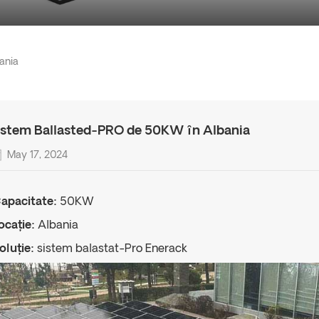
ania
istem Ballasted-PRO de 50KW în Albania
May 17, 2024
apacitate:
50KW
ocație:
Albania
oluție:
sistem balastat-Pro Enerack