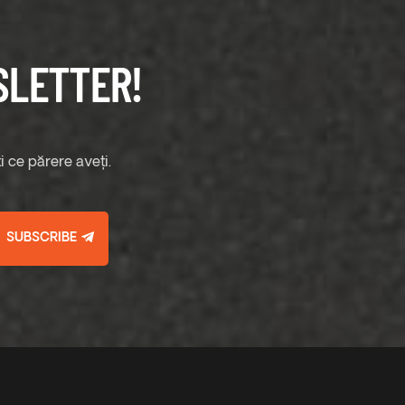
SLETTER!
 ce părere aveți.
SUBSCRIBE