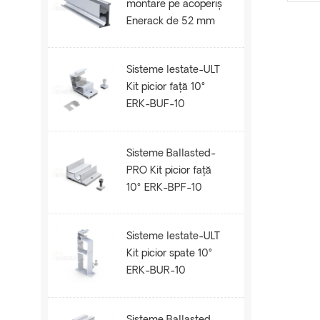
montare pe acoperiș
Enerack de 52 mm
șină ERK-R52
Sisteme lestate-ULT
Kit picior față 10°
ERK-BUF-10
Sisteme Ballasted-
PRO Kit picior față
10° ERK-BPF-10
Sisteme lestate-ULT
Kit picior spate 10°
ERK-BUR-10