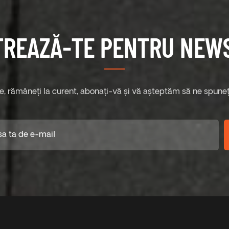
TREAZĂ-TE PENTRU NEW
te, rămâneți la curent, abonați-vă și vă așteptăm să ne spuneți