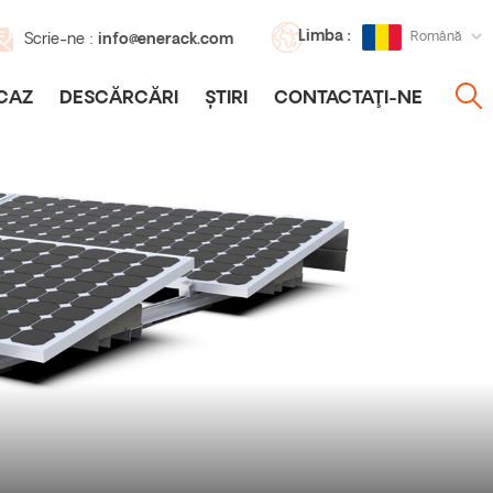
Limba :
Română
Scrie-ne :
info@enerack.com
CAZ
DESCĂRCĂRI
ȘTIRI
CONTACTAŢI-NE