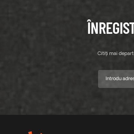
ÎNREGIS
Citiți mai depar