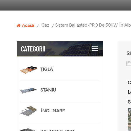
Caz
Sistem Ballasted-PRO De 50KW În Alb
Acasă
/
/
CATEGORII
S
ŢIGLĂ
C
STANIU
L
S
ÎNCLINARE