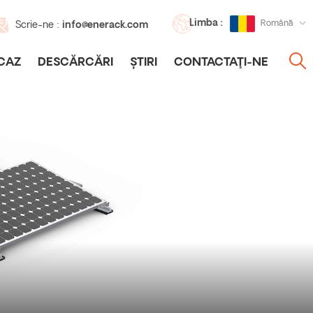
Limba :
Română
Scrie-ne :
info@enerack.com
CAZ
DESCĂRCĂRI
ȘTIRI
CONTACTAŢI-NE