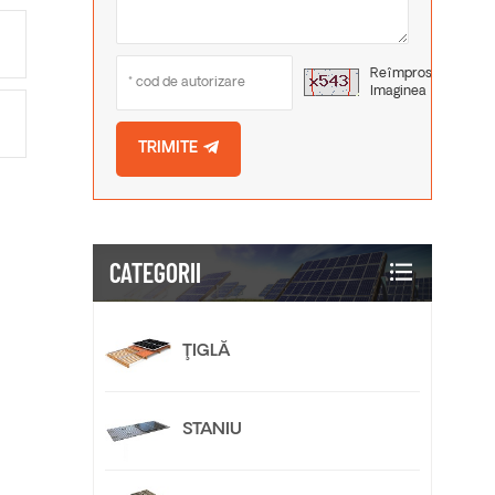
Reîmprospătați
Imaginea
TRIMITE
CATEGORII
ŢIGLĂ
STANIU