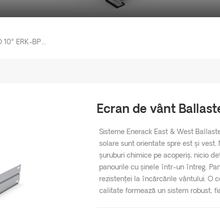
Ecran De Vânt Ballasted-PRO 10° ERK-BPW-10
Ecran de vânt Balla
Sisteme Enerack East & West Ballasted
solare sunt orientate spre est și vest
șuruburi chimice pe acoperiș, nicio de
panourile cu șinele într-un întreg. Pa
rezistenței la încărcările vântului. 
calitate formează un sistem robust, fiab