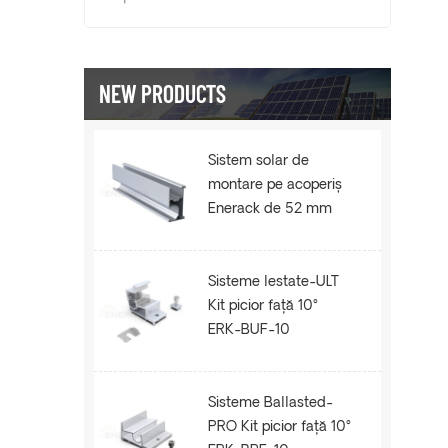
NEW PRODUCTS
Sistem solar de
montare pe acoperiș
Enerack de 52 mm
șină ERK-R52
Sisteme lestate-ULT
Kit picior față 10°
ERK-BUF-10
Sisteme Ballasted-
PRO Kit picior față 10°