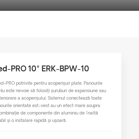
sted-PRO 10° ERK-BPW-10
-PRO potrivite pentru acoperișuri plate. Panourile
. Nu este nevoie să folosiți șuruburi de expansiune sau
teriorare a acoperișului. Sistemul conectează toate
nourile orientate est-vest au un efect mare asupra
O combinație de componente din aluminiu de înaltă
il și o instalare rapidă și ușoară.