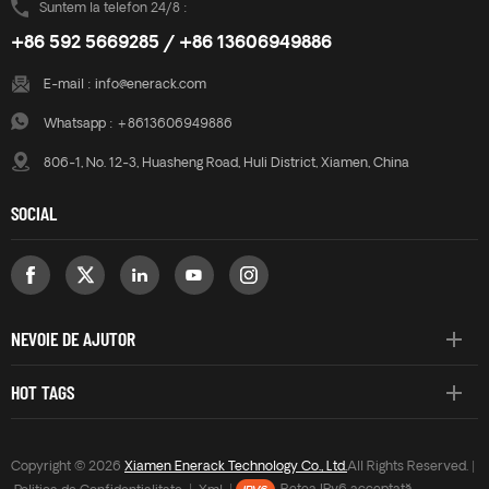
Suntem la telefon 24/8 :
+86 592 5669285 / +86 13606949886
E-mail :
info@enerack.com
Whatsapp :
+8613606949886
806-1, No. 12-3, Huasheng Road, Huli District, Xiamen, China
SOCIAL
NEVOIE DE AJUTOR
HOT TAGS
Copyright © 2026
Xiamen Enerack Technology Co., Ltd.
All Rights Reserved. |