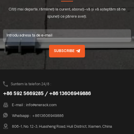
Citiți mai departe, rămâneți la curent, abonați-vă și vă așteptăm să ne
spuneți ce părere aveți.
SUBSCRIBE
Suntem la telefon 24/8 :
+86 592 5669285 / +86 13606949886
E-mail :
info@enerack.com
Whatsapp :
+8613606949886
806-1, No. 12-3, Huasheng Road, Huli District, Xiamen, China