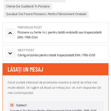
Cleme De Cusătură În Picioare
Șuruburi De Fixare Picioare L Pentru Fibrociment Ondulat
PREVIOUS POST
Picioare cu fante în L pentru tablă ondulată sau trapezoidală
ERK-TRB-D04
NEXT POST
Cârlig orizontal pentru tablă trapezoidală ERK-TRB-D06
LĂSAŢI UN MESAJ
Dacă sunteți interesat de produsele noastre și doriți să aflați mai
multe detalii, vă rugăm să lăsați un mesaj aici, vă vom răspunde cât
mai curând posibil.
Subiect :