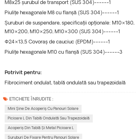
M8x25 șurubul de transport (SUS 304)------1
Piulițe hexagonale M8 cu flanșă (SUS 304)------1
Șuruburi de suspendare, specificații opționale: M10×180,
M10×200, M10×250, M10×300 (SUS 304)------1
Φ24×13,5 Covoraș de cauciuc (EPDM)------1
Piulițe hexagonale M10 cu flanșă (SUS 304)------3
Potrivit pentru:
Fibrociment ondulat, tablă ondulată sau trapezoidală
ETICHETE ÎNRUDITE :
Mini Șine De Acoperiș Cu Panouri Solare
Picioare L Din Tablă Ondulată Sau Trapezoidală
Acoperiș Din Tablă Și Metal Picioare L
Șuruburi De Fixare Pentru Panouri Solare