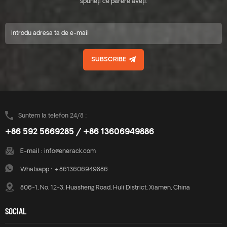
economisește costul de
spuneți ce părere aveți.
economisește costul de
inventar, rapid și ușor de
inventar, rapid și ușor de
instalat. Designul inovator al
instalat. Designul inovator al
suportului de bază pentru
suportului de bază pentru
conexiune șină poate crește
conexiune șină poate crește
în mod eficient rezistența
în mod eficient rezistența
SUBSCRIBE
produsului, poate asigura
produsului, poate asigura
siguranța utilizării produsului.
siguranța utilizării produsului.
Enerack are o mare varietate
Enerack are o mare varietate
de suporturi pentru acoperiș
de suporturi pentru acoperiș
din tablă care oferă clienților
din tablă care oferă clienților
opțiuni. Personalizat permis în
opțiuni. Personalizat permis în
Suntem la telefon 24/8 :
funcție de nevoile clientului
funcție de nevoile clientului
+86 592 5669285 / +86 13606949886
pentru a îndeplini cerințele
pentru a îndeplini cerințele
speciale de instalare.
speciale de instalare.
E-mail :
info@enerack.com
Whatsapp :
+8613606949886
806-1, No. 12-3, Huasheng Road, Huli District, Xiamen, China
SOCIAL