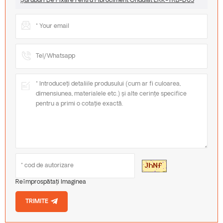
Șuruburi De Fixare Pentru Fibrociment Ondulat ERK-TRB-D05
Reîmprospătați Imaginea
TRIMITE