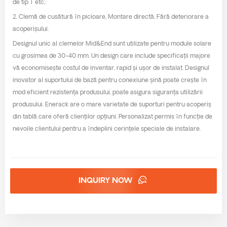
de tip T etc;
2. Clemă de cusătură în picioare, Montare directă, Fără deteriorare a
acoperișului.
Designul unic al clemelor Mid&End sunt utilizate pentru module solare
cu grosimea de 30-40 mm. Un design care include specificații majore
vă economisește costul de inventar, rapid și ușor de instalat. Designul
inovator al suportului de bază pentru conexiune șină poate crește în
mod eficient rezistența produsului, poate asigura siguranța utilizării
produsului. Enerack are o mare varietate de suporturi pentru acoperiș
din tablă care oferă clienților opțiuni. Personalizat permis în funcție de
nevoile clientului pentru a îndeplini cerințele speciale de instalare.
INQUIRY NOW