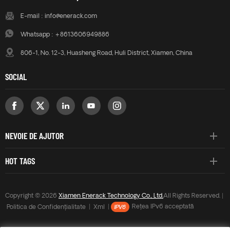
E-mail :
info@enerack.com
Whatsapp :
+8613606949886
806-1, No. 12-3, Huasheng Road, Huli District, Xiamen, China
SOCIAL
NEVOIE DE AJUTOR
HOT TAGS
Copyright © 2026
Xiamen Enerack Technology Co., Ltd.
All Rights Reserved. |
Politica de Confidențialitate
|
Xml
|
Rețea IPv6 acceptată