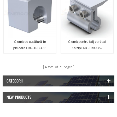
Clemă pentru falț vertical
Clemă de cusătură în
Kalzip ERK-TRB-C52
picioare ERK-TRB-C21
A total of
1
pages
CATEGORII
NEW PRODUCTS