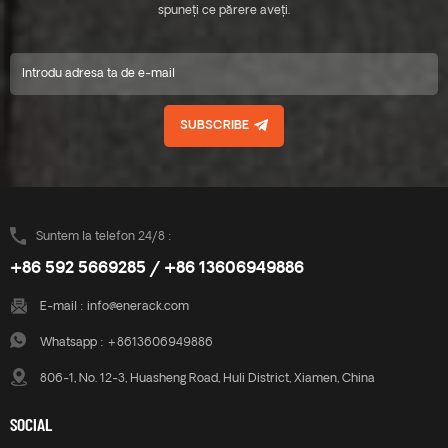
puternică, diferită de
spuneți ce părere aveți.
puternică, diferită de
produsele de același tip de pe
produsele de același tip de pe
piață astăzi și compatibil pe
piață astăzi și compatibil pe
scară largă cu clema cu
scară largă cu clema cu
cusătură în picioare.
cusătură în picioare.
SUBSCRIBE
Suntem la telefon 24/8 :
+86 592 5669285 / +86 13606949886
E-mail :
info@enerack.com
Whatsapp :
+8613606949886
806-1, No. 12-3, Huasheng Road, Huli District, Xiamen, China
SOCIAL