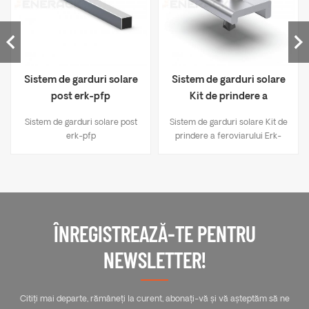
Sistem de garduri solare
Sistem de garduri solare
post erk-pfp
Kit de prindere a
feroviarului Erk-FRC
Sistem de garduri solare post
Sistem de garduri solare Kit de
erk-pfp
prindere a feroviarului Erk-
FRC
ÎNREGISTREAZĂ-TE PENTRU
NEWSLETTER!
Citiți mai departe, rămâneți la curent, abonați-vă și vă așteptăm să ne