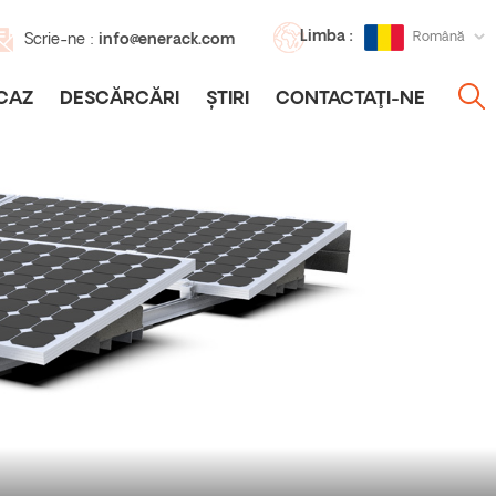
Limba :
Română
Scrie-ne :
info@enerack.com
CAZ
DESCĂRCĂRI
ȘTIRI
CONTACTAŢI-NE