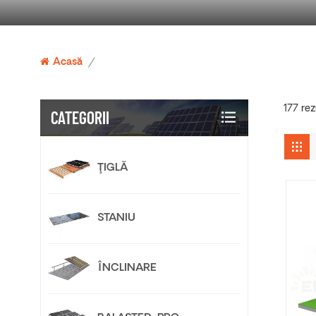
Acasă
/
177 rez
CATEGORII
ŢIGLĂ
STANIU
ÎNCLINARE