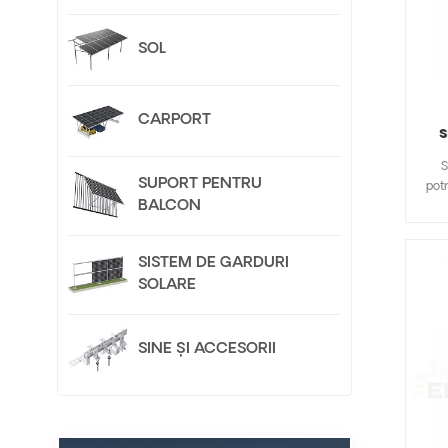
ve
sco
SOL
int
d
CARPORT
s
S
SUPORT PENTRU
pot
BALCON
trad
SISTEM DE GARDURI
c
SOLARE
latur
fix
lu
rezi
SINE ȘI ACCESORII
z
ch
a
pano