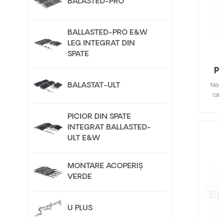
BALASTED-PRO
BALLASTED-PRO E&W
LEG INTEGRAT DIN
SPATE
p
BALASTAT-ULT
No
ca
Mijl
d
PICIOR DIN SPATE
INTEGRAT BALLASTED-
ULT E&W
gene
est
co
MONTARE ACOPERIȘ
to
VERDE
ad
e
sto
U PLUS