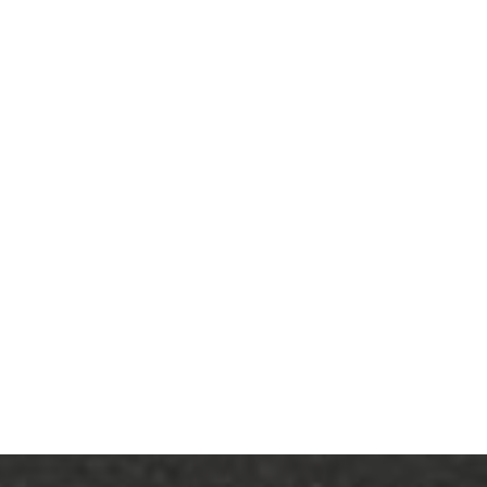
efect mare asupra rezistenței la încărcările
vântului. O combinație de componente din
aluminiu de înaltă calitate formează un
sistem robust, fiabil și o instalare rapidă și
ușoară.