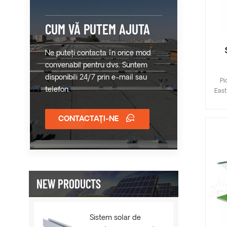
ori
exc
CUM VĂ PUTEM AJUTA
vân
a
sist
Ne puteți contacta în orice mod
convenabil pentru dvs. Suntem
disponibili 24/7 prin e-mail sau
Pi
telefon.
East
îm
CONTACTAŢI-NE
Ba
Ball
de i
de
c
NEW PRODUCTS
efe
făc
două
Sistem solar de
com