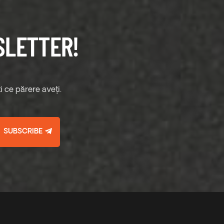
SLETTER!
 ce părere aveți.
SUBSCRIBE