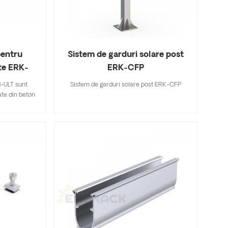
ncărcare în
arhitectură și ecologie.
liza energie
onecta la
cu structură
are simplă,
pentru
Sistem de garduri solare post
moasă.
te ERK-
ERK-CFP
d-ULT sunt
Sistem de garduri solare post ERK-CFP
ate din beton
din tablă
de metoda
lor solare, al
 la capătul
 serie permite
nde pe latura
 solare pot
 vântului și a
 utilizeze
 șuruburi
e deteriora
ează toate
reg. Panourile