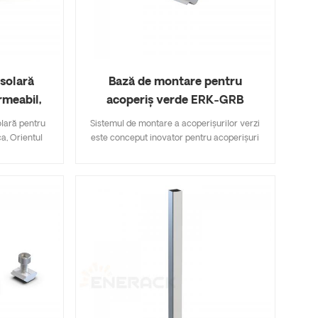
solară
Bază de montare pentru
rmeabil,
acoperiș verde ERK-GRB
iniu
lară pentru
Sistemul de montare a acoperișurilor verzi
a, Orientul
este conceput inovator pentru acoperișuri
pa și America
verzi, acoperișuri cu pietriș și diverse
rcării este
scenarii de acoperișuri plate. Excelează prin
 o parcare
flexibilitate structurală, compatibilitate
ia dintre
ecologică și ușurință în întreținere. Se
că și carport
integrează perfect în scenariile de
ovoltaică și
acoperișuri existente, realizând o utilizare
e îndeplini
eficientă a spațiului și a resurselor de
dițional, dar
energie solară. Cu acest sistem, utilizatorii
e a energiei
pot obține o eficiență ridicată a generării de
easta este
energie, conservând sau îmbunătățind în
spozitivul de
același timp vegetația acoperișului,
tă direct
promovând coexistența armonioasă dintre