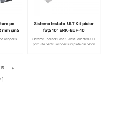
 mai integrat,
griji; 5.Oferim două culori argintiu și negru
și 15 grade la
oxidare pentru alegerea dvs.
UF-10 și ERK-
tare pe
Sisteme lestate-ULT Kit picior
2 mm șină
față 10° ERK-BUF-10
 pe acoperiș
Sisteme Enerack East & West Ballasted-ULT
m
potrivite pentru acoperișuri plate din beton
și acoperișuri din tablă trapezoidală. Spre
deosebire de metoda tradițională de fixare a
panoului solar, al cărui punct de fixare la
capătul părții lungi a panoului, această serie
15
ajută panourile solare să fie fixate oriunde
pe partea lungă. Prin urmare, panourile
s
solare ar putea rezista la o presiune mai
mare a vântului și a zăpezii. Nu este nevoie
să folosiți șuruburi de expansiune sau
șuruburi chimice pe acoperiș, nicio
deteriorare a acoperișului. Sistemul
conectează toate panourile cu șinele într-
un întreg. Panourile orientate est-vest au un