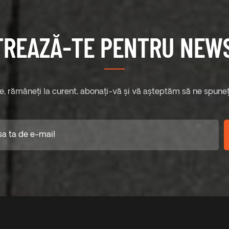
TREAZĂ-TE PENTRU NEW
te, rămâneți la curent, abonați-vă și vă așteptăm să ne spuneți