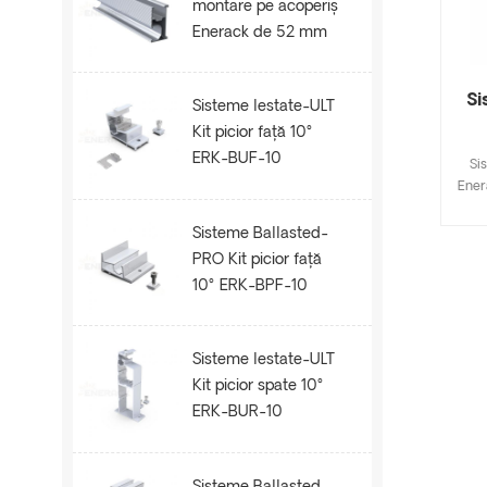
montare pe acoperiș
Enerack de 52 mm
șină ERK-R52
Si
Sisteme lestate-ULT
Kit picior față 10°
ERK-BUF-10
Si
Ener
al 
med
Sisteme Ballasted-
Ma
PRO Kit picior față
cost
10° ERK-BPF-10
Pers
vân
eco
Sisteme lestate-ULT
de 
r
Kit picior spate 10°
ERK-BUR-10