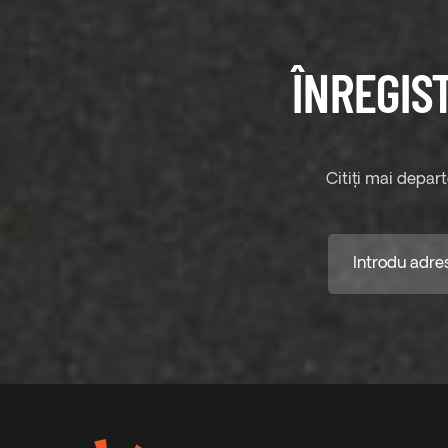
ÎNREGIS
Citiți mai depar