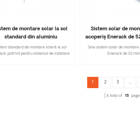
și face ca întregul sistem să fie
există două opțiuni de 10 grade 
alegere, compatibile cu ERK-B
BUF-15.
stem de montare solar la sol
Sistem solar de mon
standard din aluminiu
acoperiș Enerack de 5
ERK-R52
stem standard de montare solară la sol
Sina sistem solar de montare
ack, potrivit pentru sistemul de instalare
Enerack de 52 m
unei centrale electrice terestre la scară
ie sau mare. Fiecare componentă este
ximize pre-asamblată, economisește
ul forței de muncă și timpul de instalare.
1
2
3
...
onalizat permis în funcție de sarcina de
t și zăpadă a proiectului, oferind soluții
A total of
15
page
nomice și eficiente. Proiectat cu șurub
împământare are ca rezultat o instalare
apidă, ușoară și eficientă din punct de
vedere al costurilor.