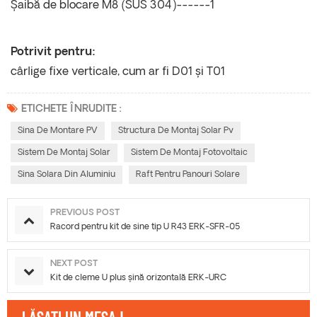
Șaibă de blocare M8 (SUS 304)------1
Potrivit pentru:
cârlige fixe verticale, cum ar fi D01 și T01
ETICHETE ÎNRUDITE :
Sina De Montare PV
Structura De Montaj Solar Pv
Sistem De Montaj Solar
Sistem De Montaj Fotovoltaic
Sina Solara Din Aluminiu
Raft Pentru Panouri Solare
PREVIOUS POST
Racord pentru kit de sine tip U R43 ERK-SFR-05
NEXT POST
Kit de cleme U plus șină orizontală ERK-URC