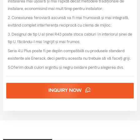
instalarea mai ușoară și mai rapidă decât metodele tradiționale de
instalare, economisind mai mult timp pentru instalator;
2. Conexiunea feroviară ascunsă va fi mai frumoasă și mai integrată,
evitând complet interferența reciprocă cu clema de mijloc;
3. Designul de tip U al șinei R43 poate stoca cabluri în interiorul șinei de
tip U, făcându-l mai îngrijit și mai frumos;
Seria 4.U Plus poate fi pe deplin compatibilă cu produsele standard
existente ale Enerack, deci pentru aceasta nu trebuie să vă faceți griji;
5.Oferim două culori argintiu și negru oxidare pentru alegerea dvs.
INQUIRY NOW