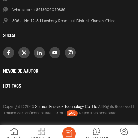
Whatsapp :
+8613606949886
806-1, No. 12-3, Huasheng Road, Huli District, Xiamen, China
SOCIAL
NEVOIE DE AJUTOR
HOT TAGS
Copyright © 2026
Xiamen Enerack Technology Co., Ltd.
All Rights Reserved. |
Politica de Confidențialitate
|
Xml
|
Rețea IPv6 acceptată