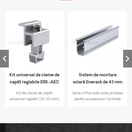
Kit universal de cleme de
Sistem de montare
capăt reglabile ERK-AEC
solară Enerack de 43 mm
tip U ERK-R43
Kit de cleme de capăt
Seria U Plus este noile produse
universal reglabil (30-35 mm).
pentru acoperișuri înclinate
ale Enerack. 1. Utilizați șina de
tip U și combinația de cleme
din aluminiu face instalarea
mai ușoară și mai rapidă
decât metodele tradiționale de