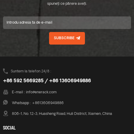
spuneți ce părere aveți.
SUBSCRIBE
Suntem la telefon 24/8 :
+86 592 5669285 / +86 13606949886
E-mail :
info@enerack.com
Whatsapp :
+8613606949886
806-1, No. 12-3, Huasheng Road, Huli District, Xiamen, China
SOCIAL