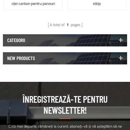
oțel carbon pentru panouri
stâlp
solare
A total of
1
pages
CATEGORII
NEW PRODUCTS
ÎNREGISTREAZĂ-TE PENTRU
NEWSLETTER!
Citiți mai departe, rămâneți la curent, abonați-vă și vă așteptăm să ne