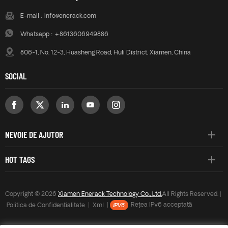
E-mail :
info@enerack.com
Whatsapp :
+8613606949886
806-1, No. 12-3, Huasheng Road, Huli District, Xiamen, China
SOCIAL
NEVOIE DE AJUTOR
HOT TAGS
Copyright © 2026
Xiamen Enerack Technology Co., Ltd.
All Rights Reserved. |
Politica de Confidențialitate
|
Xml
|
Rețea IPv6 acceptată