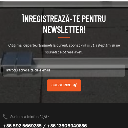
ÎNREGISTREAZĂ-TE PENTRU
NEWSLETTER!
Citiți mai departe, rămâneți la curent, abonați-vă și vă așteptăm să ne
spuneți ce părere aveți.
SUBSCRIBE
Suntem la telefon 24/8 :
+86 592 5669285 / +86 13606949886