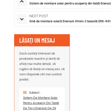
Sistem de montare solar pentru acoperiș din tablă Ener
NEXT POST
Sină de montare solară Enerack 41mm-2 balastă ERK-R41
LĂSAŢI UN MESAJ
Dacă sunteți interesat de
produsele noastre și doriți să
aflați mai multe detalii, vă
rugăm să lăsați un mesaj aici, vă
vom răspunde cât mai curând
posibil.
Subiect :
Sistem De Montare Solar
Pentru Acoperiș Din Tablă
De Tip U Enerack De 29