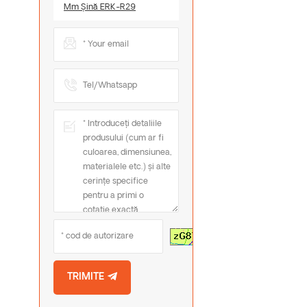
Mm Șină ERK-R29
Reîmprospătați
Imaginea
TRIMITE