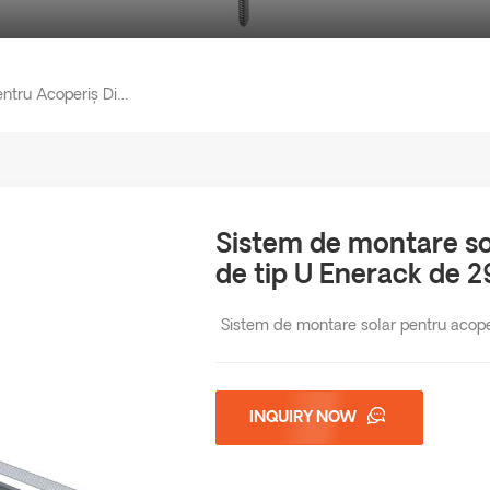
Sistem De Montare Solar Pentru Acoperiș Din Tablă De Tip U Enerack De 29 Mm Șină ERK-R29
Sistem de montare sol
de tip U Enerack de 
Sistem de montare solar pentru acope
INQUIRY NOW