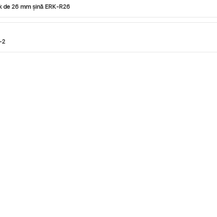
ack de 26 mm șină ERK-R26
-2