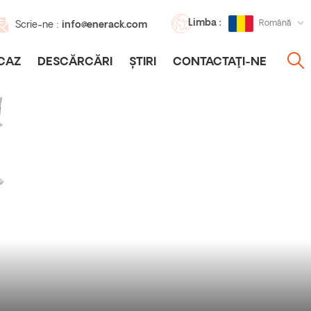
Limba :
Română
Scrie-ne :
info@enerack.com
CAZ
DESCĂRCĂRI
ȘTIRI
CONTACTAŢI-NE