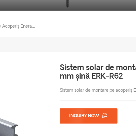
Sistem Solar De Montare Pe Acoperiș Enerack De 62 Mm Șină ERK-R62
Sistem solar de mont
mm șină ERK-R62
Sistem solar de montare pe acoperiș
INQUIRY NOW