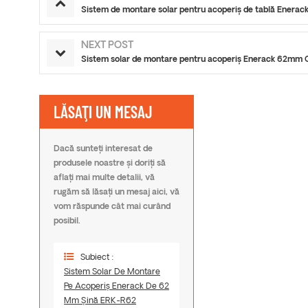
Sistem de montare solar pentru acoperiș de tablă Enera
NEXT POST
Sistem solar de montare pentru acoperiș Enerack 62mm
LĂSAŢI UN MESAJ
Dacă sunteți interesat de
produsele noastre și doriți să
aflați mai multe detalii, vă
rugăm să lăsați un mesaj aici, vă
vom răspunde cât mai curând
posibil.
Subiect :
Sistem Solar De Montare
Pe Acoperiș Enerack De 62
Mm Șină ERK-R62