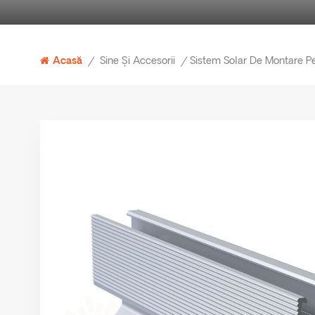
Sine Și Accesorii
Acasă
/
/