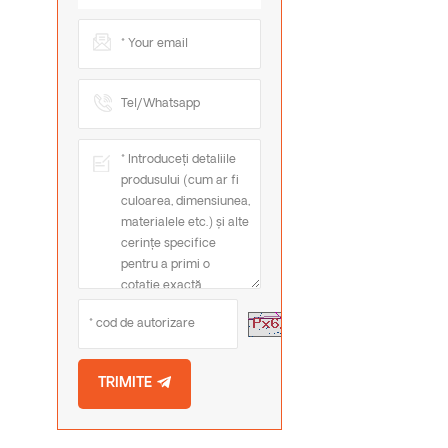
Reîmprospătați
Imaginea
TRIMITE