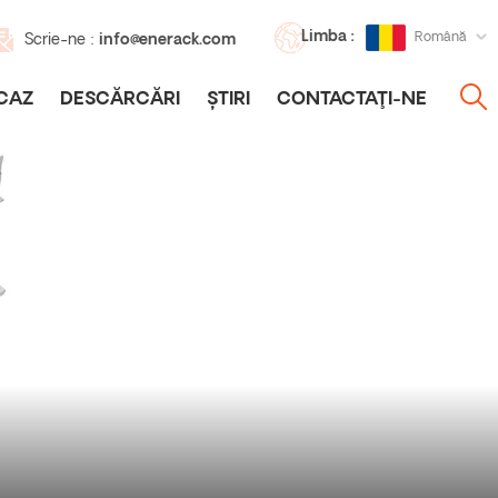
Limba :
Română
Scrie-ne :
info@enerack.com
CAZ
DESCĂRCĂRI
ȘTIRI
CONTACTAŢI-NE