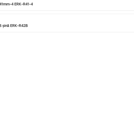
k 41mm-4 ERK-R41-4
 B șină ERK-R42B