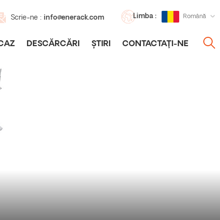
Limba :
Română
Scrie-ne :
info@enerack.com
CAZ
DESCĂRCĂRI
ȘTIRI
CONTACTAŢI-NE