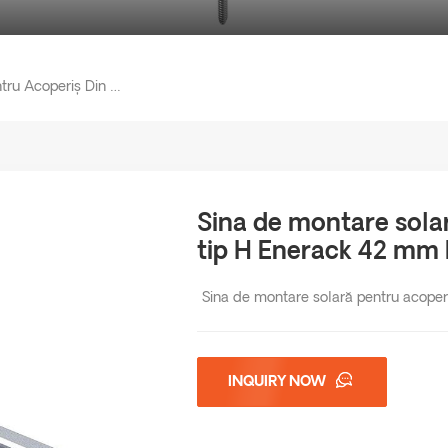
Sina De Montare Solară Pentru Acoperiș Din Tablă De Tip H Enerack 42 Mm ERK-R42
Sina de montare solar
tip H Enerack 42 mm
Sina de montare solară pentru acoper
INQUIRY NOW