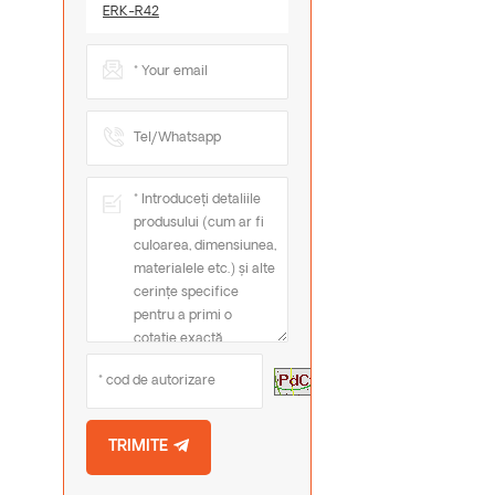
ERK-R42
Reîmprospătați
Imaginea
TRIMITE