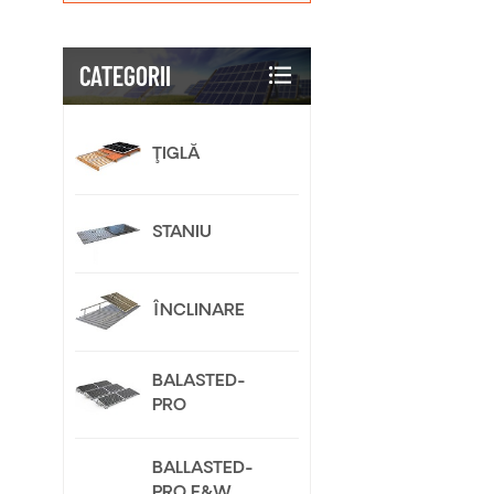
CATEGORII
ŢIGLĂ
STANIU
ÎNCLINARE
BALASTED-
PRO
BALLASTED-
PRO E&W