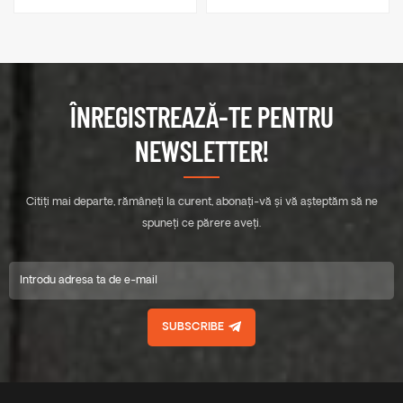
mm
șină ERK-R52L
ÎNREGISTREAZĂ-TE PENTRU
NEWSLETTER!
Citiți mai departe, rămâneți la curent, abonați-vă și vă așteptăm să ne
spuneți ce părere aveți.
SUBSCRIBE