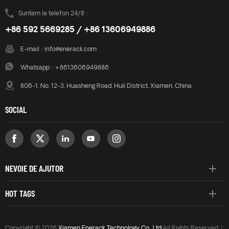
Suntem la telefon 24/8 :
+86 592 5669285 / +86 13606949886
E-mail :
info@enerack.com
Whatsapp :
+8613606949886
806-1, No. 12-3, Huasheng Road, Huli District, Xiamen, China
SOCIAL
NEVOIE DE AJUTOR
HOT TAGS
Copyright © 2026
Xiamen Enerack Technology Co., Ltd.
All Rights Reserved. |